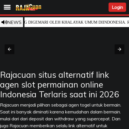
Login
NEWS
S SLOT YANG DIGEMARI OLEH KHALAYAK UMUM DIINDONESIA. 
Rajacuan situs alternatif link
agen slot permainan online
Indonesia Terlaris saat ini 2026
Rajacuan menjadi pilihan sebagai agen togel untuk bermain.
Saat ini banyak diminati karena kemudahan dalam bermain.
mulai dari dari deposit dan withdraw yang supercepat. Dan
juga Rajacuan memberikan selalu link alternatif untuk