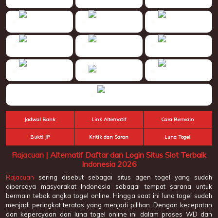
Jadwal Bank
Link Alternatif
Cara Bermain
Bukti JP
Kritik dan Saran
Luna Togel
Rajacuan | Alternatif Daftar dan Login Situs Slot Terbaik
Indonesia 2026
Rajacuan
sering disebut sebagai situs agen togel yang sudah
dipercaya masyarakat Indonesia sebagai tempat sarana untuk
bermain tebak angka togel online. Hingga saat ini luna togel sudah
menjadi peringkat teratas yang menjadi pilihan. Dengan kecepatan
dan kepercyaan dari luna togel online ini dalam proses WD dan